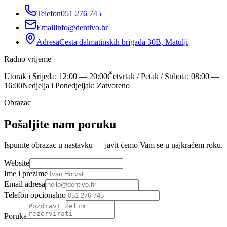
Telefon
051 276 745
Email
info@dentivo.hr
Adresa
Cesta dalmatinskih brigada 30B, Matulji
Radno vrijeme
Utorak i Srijeda: 12:00 — 20:00
Četvrtak / Petak / Subota: 08:00 —
16:00
Nedjelja i Ponedjeljak: Zatvoreno
Obrazac
Pošaljite nam
poruku
Ispunite obrazac u nastavku — javit ćemo Vam se u najkraćem roku.
Website
Ime i prezime
Email adresa
Telefon
opcionalno
Poruka